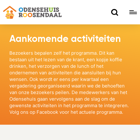
Aankomende activiteiten
Bezoekers bepalen zelf het programma. Dit kan
bestaan uit het lezen van de krant, een kopje koffie
drinken, het verzorgen van de lunch of het
ondernemen van activiteiten die aansluiten bij hun
wensen. Ook wordt er eens per kwartaal een
vergadering georganiseerd waarin we de behoeften
van onze bezoekers peilen. De medewerkers van het
Odensehuis gaan vervolgens aan de slag om de
gewenste activiteiten in het programma te integreren.
Volg ons op Facebook voor het actuele programma.